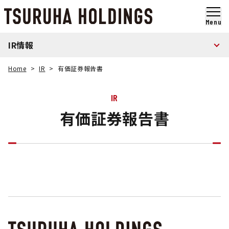
メ
イ
Menu
ン
コ
IR情報
ン
テ
Home
IR
有価証券報告書
ン
ツ
ま
IR
で
有価証券報告書
ス
キ
ッ
プ
す
る