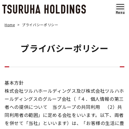
メ
イ
Menu
ン
コ
Home
プライバシーポリシー
ン
テ
ン
プライバシーポリシー
ツ
ま
で
ス
キ
ッ
プ
基本方針
す
株式会社ツルハホールディングス及び株式会社ツルハホ
る
ールディングスのグループ会社（「４．個人情報の第三
者への提供について 当グループの共同利用 （2）共
同利用者の範囲」に定める会社をいいます。以下、両者
を併せて「当社」といいます）は、「お客様の生活に豊