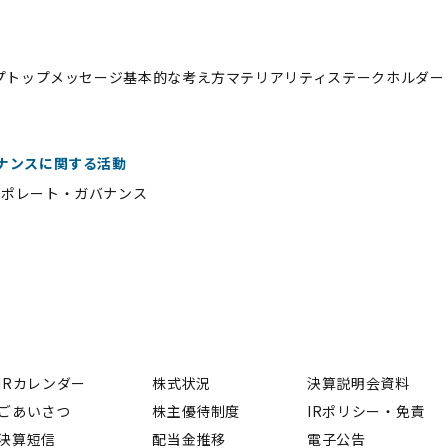
ィ
プ
トップメッセージ
基本的な考え方
マテリアリティ
ステークホルダー
ナンスに関する活動
ーポレート・ガバナンス
IRカレンダー
株式状況
決算説明会資料
ごあいさつ
株主優待制度
IRポリシー・免責
決算短信
配当金推移
電子公告