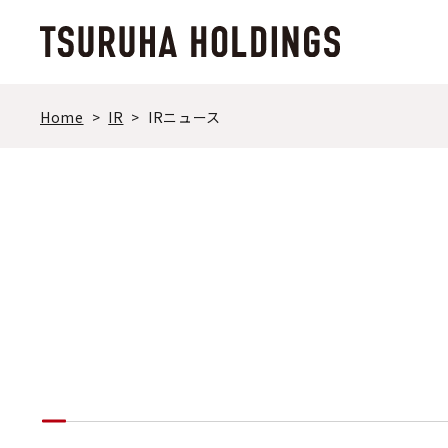
メ
イ
ン
コ
ン
Home
IR
IRニュース
テ
ン
ツ
ま
で
ス
キ
ッ
プ
す
る