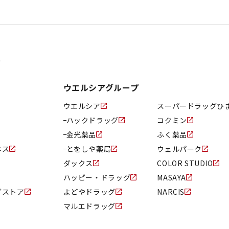
ド
ウエルシアグループ
ウエルシア
スーパードラッグひ
ハックドラッグ
コクミン
金光薬品
ふく薬品
ネス
とをしや薬局
ウェルパーク
ダックス
COLOR STUDIO
ハッピー・ドラッグ
MASAYA
グストア
よどやドラッグ
NARCIS
マルエドラッグ