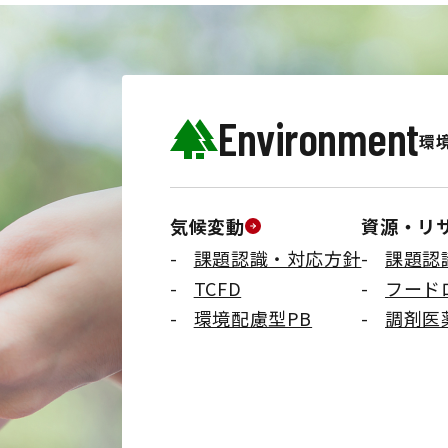
Environment
環
気候変動
資源・リ
課題認識・対応方針
課題認
TCFD
フード
環境配慮型PB
調剤医