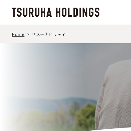
メ
イ
ン
コ
ン
Home
サステナビリティ
テ
ン
ツ
ま
で
ス
キ
ッ
プ
す
る