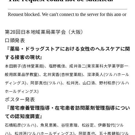
第28回日本地域薬局薬学会（大阪）
口頭発表
『薬局・ドラッグストアにおける女性のヘルスケアに関
する接客の現状』
本田朋子(杏林堂薬局)、塩野楓佳、成井浩二(東京薬科大学薬学部一
般用医薬品学教室)、北井実香(杏林堂薬局)、深津英人(ツルハホール
ディングス)、阿部真也(ツルハ)、松井洸、山口浩、野村和彦(ツルハ
ホールディングス)
ポスター発表
『居宅療養管理指導・在宅患者訪問薬剤管理指導につい
ての認知度調査』
石橋昭彦(ツルハ)、魚見恵美、谷垣恵理、松谷定、伊藤智代(ツル
ハ)、松井洸(ツルハホールディングス)、阿部真也、五十嵐健祐(ツル