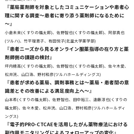
『薬局薬剤師を対象としたコミュニケーションや患者心
理に関する調査～患者に寄り添う薬剤師になるために
～』
小倉未来(くすりの福太郎)、佐野智也(くすりの福太郎)、阿部真也
(ツルハ)、竹平理恵子、有田悦子(北里大学薬学部)
『患者ニーズから見るオンライン服薬指導の在り方と薬
剤師側の課題の検討』
坪内穂高(くすりの福太郎)、佐野智也(くすりの福太郎)、佐々木愛、
松井洸、山口浩、野村和彦(ツルハホールディングス)
『患者が求める薬局、調剤事務とは～薬局・患者間の意
識差とその改善による満足度向上へ～』
山本希(くすりの福太郎)、佐野智也、田中裕三、遠藤淳也(くすりの
福太郎)、佐々木愛、松井洸、山口浩、野村和彦(ツルハホールディ
ングス)
『電子的PRO-CTCAEを活用したがん薬物療法における
副作用モニタリングによるフォローアップの変化』