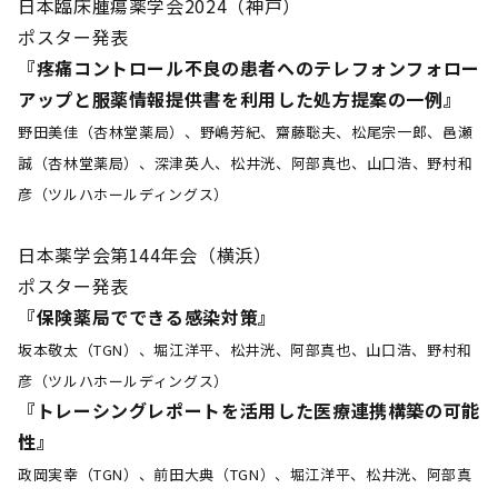
日本臨床腫瘍薬学会2024（神戸）
ポスター発表
『疼痛コントロール不良の患者へのテレフォンフォロー
アップと服薬情報提供書を利用した処方提案の一例』
野田美佳（杏林堂薬局）、野嶋芳紀、齋藤聡夫、松尾宗一郎、邑瀬
誠（杏林堂薬局）、深津英人、松井洸、阿部真也、山口浩、野村和
彦（ツルハホールディングス）
日本薬学会第144年会（横浜）
ポスター発表
『保険薬局でできる感染対策』
坂本敬太（TGN）、堀江洋平、松井洸、阿部真也、山口浩、野村和
彦（ツルハホールディングス）
『トレーシングレポートを活用した医療連携構築の可能
性』
政岡実幸（TGN）、前田大典（TGN）、堀江洋平、松井洸、阿部真