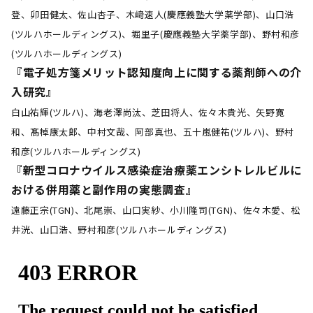
登、卯田健太、佐山杏子、木﨑速人(慶應義塾大学薬学部)、山口浩
(ツルハホールディングス)、堀里子(慶應義塾大学薬学部)、野村和彦
(ツルハホールディングス)
『電子処方箋メリット認知度向上に関する薬剤師への介
入研究』
白山祐輝(ツルハ)、海老澤尚汰、芝田将人、佐々木貴光、矢野寛
和、髙棹康太郎、中村文哉、阿部真也、五十嵐健祐(ツルハ)、野村
和彦(ツルハホールディングス)
『新型コロナウイルス感染症治療薬エンシトレルビルに
おける併用薬と副作用の実態調査』
遠藤正宗(TGN)、北尾崇、山口実紗、小川隆司(TGN)、佐々木愛、松
井洸、山口浩、野村和彦(ツルハホールディングス)