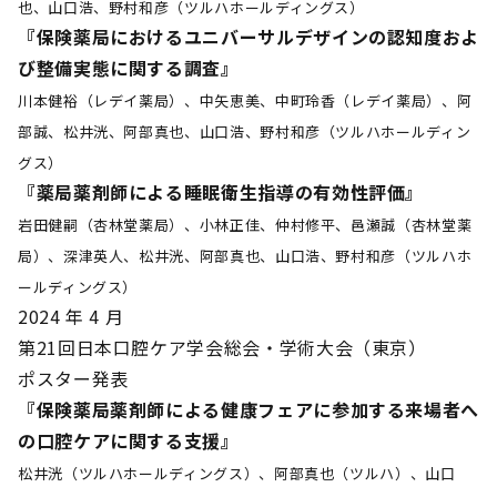
也、山口浩、野村和彦（ツルハホールディングス）
『保険薬局におけるユニバーサルデザインの認知度およ
び整備実態に関する調査』
川本健裕（レデイ薬局）、中矢恵美、中町玲香（レデイ薬局）、阿
部誠、松井洸、阿部真也、山口浩、野村和彦（ツルハホールディン
グス）
『薬局薬剤師による睡眠衛生指導の有効性評価』
岩田健嗣（杏林堂薬局）、小林正佳、仲村修平、邑瀬誠（杏林堂薬
局）、深津英人、松井洸、阿部真也、山口浩、野村和彦（ツルハホ
ールディングス）
2024 年 4 月
第21回日本口腔ケア学会総会・学術大会（東京）
ポスター発表
『保険薬局薬剤師による健康フェアに参加する来場者へ
の口腔ケアに関する支援』
松井洸（ツルハホールディングス）、阿部真也（ツルハ）、山口