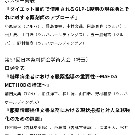
ポスター発表
『ダイエット目的で使用されるGLP-1製剤の現在地とそ
れに対する薬剤師のアプローチ』
小原良太（ツルハ）、桑島寛幸、中村文哉、阿部真也（ツルハ）、
松井洸、山口浩（ツルハホールディングス）、五十嵐健祐（ツル
ハ）、野村和彦（ツルハホールディングス）
第57回日本薬剤師会学術大会（埼玉）
口頭発表
『糖尿病患者における服薬指導の重要性～MAEDA
METHODの構築～』
前田大典（TGN）、堀江洋平、松井洸、山口浩、野村和彦（ツルハ
ホールディングス）
『服薬情報提供文書業務における現状把握と対人業務強
化のための課題』
仲村修平（杏林堂薬局）、邑瀬誠（杏林堂薬局）、深津英人、松井