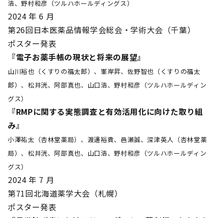
浩、野村和彦（ツルハホールディングス）
2024 年 6 月
第26回日本医薬品情報学会総会・学術大会（千葉）
ポスター発表
『電子お薬手帳の現状と将来の展望』
山川裕也（くすりの福太郎）、峯岸昇、佐野智也（くすりの福太
郎）、松井洸、阿部真也、山口浩、野村和彦（ツルハホールディン
グス）
『RMPに関する実態調査と有効活用化に向けた取り組
み』
小澤祐太（杏林堂薬局）、渡邊裕貴、邑瀬誠、深津英人（杏林堂薬
局）、松井洸、阿部真也、山口浩、野村和彦（ツルハホールディン
グス）
2024 年 7 月
第71回北海道薬学大会（札幌）
ポスター発表