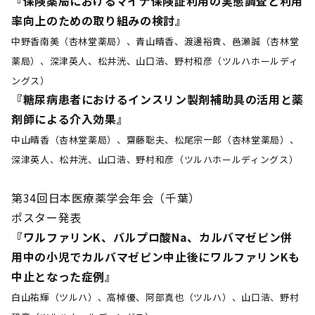
『保険薬局におけるマイナ保険証利用の実態調査と利用
率向上のための取り組みの検討』
中野香南美（杏林堂薬局）、青山晴香、渡邊裕貴、邑瀬誠（杏林堂
薬局）、深津英人、松井洸、山口浩、野村和彦（ツルハホールディ
ングス）
『糖尿病患者におけるインスリン製剤補助具の活用と薬
剤師による介入効果』
中山晴香（杏林堂薬局）、齋藤聡夫、松尾宗一郎（杏林堂薬局）、
深津英人、松井洸、山口浩、野村和彦（ツルハホールディングス）
第34回日本医療薬学会年会（千葉）
ポスター発表
『ワルファリンK、バルプロ酸Na、カルバマゼピン併
用中の小児でカルバマゼピン中止後にワルファリンKも
中止となった症例』
白山祐輝（ツルハ）、高棹優、阿部真也（ツルハ）、山口浩、野村