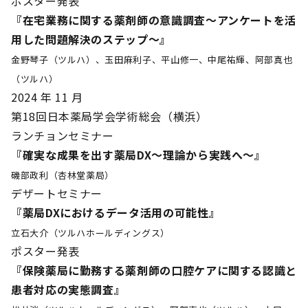
ポスター発表
『在宅業務に関する薬剤師の意識調査～アンケートを活
用した問題解決のステップ～』
金野琴子（ツルハ）、玉田麻利子、平山修一、中尾祐輝、阿部真也
（ツルハ）
2024 年 11 月
第18回日本薬局学会学術総会（横浜）
ランチョンセミナー
『確実な成果を出す薬局DX～理論から実践へ～』
磯部政利（杏林堂薬局）
デザートセミナー
『薬局DXにおけるデータ活用の可能性』
立石大介（ツルハホールディングス）
ポスター発表
『保険薬局に勤務する薬剤師の口腔ケアに関する認識と
患者対応の実態調査』