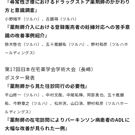
『尋常性ざ瘡におけるドラッグストア薬剤師のかかわり
方と意識調査』
小野翔平（ツルハ）、古舘萌（ツルハ）
『薬剤師介入における登録販売者の妊婦対応への苦手意
識の改善事例紹介』
鈴木啓也（ツルハ）、五十嵐健祐（ツルハ）、野村和彦（ツルハホ
ールディングス）
第17回日本在宅薬学会学術大会（長崎）
ポスター発表
『薬剤師から見た往診同行の必要性』
平山修一（ツルハ）、中村文哉、中尾祐輝、阿部真也、五十嵐健
祐、今野章之（ツルハ）、松井洸、山口浩、野村和彦（ツルハホー
ルディングス）
『薬剤師の在宅訪問によりパーキンソン病患者のADLに
大幅な改善が見られた一例』