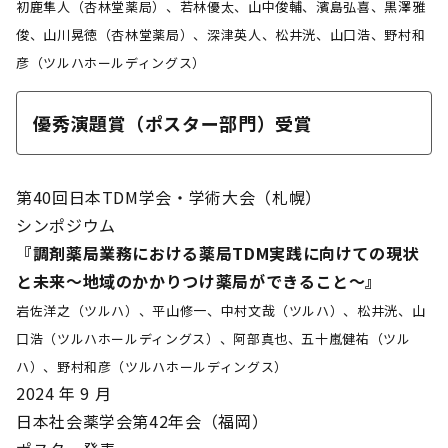
初鹿隼人（杏林堂薬局）、若林優太、山中俊輔、濱島弘喜、黒澤雅
俊、山川晃徳（杏林堂薬局）、深津英人、松井洸、山口浩、野村和
彦（ツルハホールディングス）
優秀演題賞（ポスター部門）受賞
第40回日本TDM学会・学術大会（札幌）
シンポジウム
『調剤薬局業務における薬局TDM実践に向けての現状
と未来～地域のかかりつけ薬局ができること～』
岩佐洋之（ツルハ）、平山修一、中村文哉（ツルハ）、松井洸、山
口浩（ツルハホールディングス）、阿部真也、五十嵐健祐（ツル
ハ）、野村和彦（ツルハホールディングス）
2024 年 9 月
日本社会薬学会第42年会（福岡）