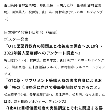
吉田英晃(杏林堂薬局)、野田美佳、三角孔史郎、邑瀬誠(杏林堂薬
局)、深津英人、松井洸、山口浩、野村和彦(ツルハホールディング
ス)
日本薬学会第145年会（福岡）
ポスター発表
『OTC医薬品教育の問題点と改善点の調査～2019年・
2022年新人薬剤師へのアンケート調査～』
蝿田稔(ツルハ)、松井洸、佐々木愛、山口浩(ツルハホールディング
ス)、阿部真也、五十嵐健祐(ツルハ)、野村和彦(ツルハホールディン
グス)
『OTC薬・サプリメント等購入時の患者自身によるお
薬手帳の活用推進に向けて薬局薬剤師ができること』
松本瞭子(TGN)、長尾成駿(TGN)、堀江洋平、松井洸、佐々木愛、山
口浩、野村和彦(ツルハホールディングス)
『HbA1c目標値認知度の実態調査とそれに関連する要