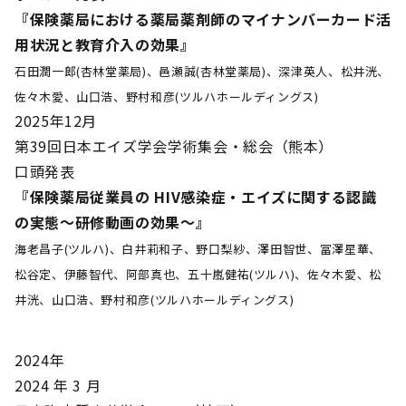
『保険薬局における薬局薬剤師のマイナンバーカード活
用状況と教育介入の効果』
石田潤一郎(杏林堂薬局)、邑瀬誠(杏林堂薬局)、深津英人、松井洸、
佐々木愛、山口浩、野村和彦(ツルハホールディングス)
2025年12月
第39回日本エイズ学会学術集会・総会（熊本）
口頭発表
『保険薬局従業員の HIV感染症・エイズに関する認識
の実態～研修動画の効果～』
海老昌子(ツルハ)、白井莉和子、野口梨紗、澤田智世、冨澤星華、
松谷定、伊藤智代、阿部真也、五十嵐健祐(ツルハ)、佐々木愛、松
井洸、山口浩、野村和彦(ツルハホールディングス)
2024年
2024 年 3 月