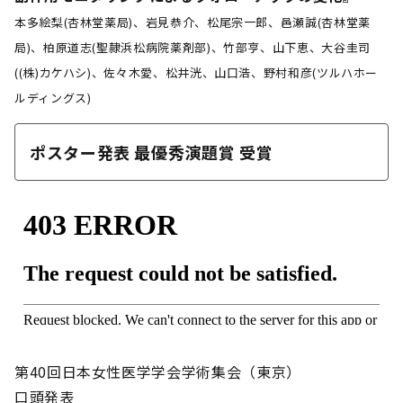
本多絵梨(杏林堂薬局)、岩見恭介、松尾宗一郎、邑瀬誠(杏林堂薬
局)、柏原道志(聖隷浜松病院薬剤部)、竹部亨、山下恵、大谷圭司
((株)カケハシ)、佐々木愛、松井洸、山口浩、野村和彦(ツルハホー
ルディングス)
ポスター発表 最優秀演題賞 受賞
第40回日本女性医学学会学術集会（東京）
口頭発表