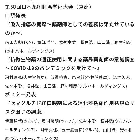
第58回日本薬剤師会学術大会（京都）
口頭発表
『吸入指導の実際～薬剤師としての義務は果たせている
のか～』
前田大典(TGN)、堀江洋平、佐々木愛、松井洸、山口浩、野村和彦
(ツルハホールディングス)
『抗微生物薬の適正使用に関する薬局薬剤師の意識調査
～COVID-19のパンデミックを受けて～』
河村康弘(杏林堂薬局)、渡邊裕貴、邑瀬誠(杏林堂薬局)、深津英人、
佐々木愛、松井洸、山口浩、野村和彦(ツルハホールディングス)
ポスター発表
『セマグルチド経口製剤による消化器系副作用発現のリ
スク因子の探索』
伊藤智代(ツルハ)、奥村峻明(ツルハ)、佐々木愛、松井洸(ツルハホ
ールディングス)、阿部真也、五十嵐健祐(ツルハ)、山口浩、野村和
彦(ツルハホールディングス)