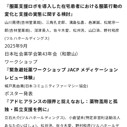
『服薬支援ロボを導入した在宅患者における服薬行動の
変化と支援の実態に関する検討』
山川晃徳(杏林堂薬局)、三角孔史郎、濱島弘喜、邑瀬誠、松尾宗一
郎(杏林堂薬局)、深津英人、佐々木愛、松井洸、山口浩、野村和彦
(ツルハホールディングス)
2025年9月
日本社会薬学会第43年会（和歌山）
ワークショップ
『緊急避妊薬ワークショップ JACP メディケーション
レビュー体験』
城戸真由美(日本コミュニティファーマシー協会)
ポスター発表
『アドヒアランスの限界と捉えなおし：薬物濫用と孤
独・孤立支援を例に』
立石大介(ツルハホールディングス)、小倉望未(特定非営利活動法人
あなたのいばしょ)、松井洸、佐々木愛、野村和彦(ツルハホールデ