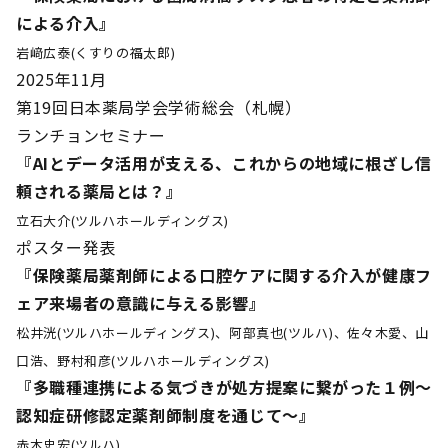
による介入』
岩﨑広泰(くすりの福太郎)
2025年11月
第19回日本薬局学会学術総会（札幌）
ランチョンセミナー
『AIとデータ活用が支える、これからの地域に根ざし信
頼される薬局とは？』
立石大介(ツルハホールディングス)
ポスター発表
『保険薬局薬剤師による口腔ケアに関する介入が健康フ
ェア来場者の意識に与える影響』
松井洸(ツルハホールディングス)、阿部真也(ツルハ)、佐々木愛、山
口浩、野村和彦(ツルハホールディングス)
『多職種連携による気づきが処方提案に繋がった１例〜
認知症研修認定薬剤師制度を通じて〜』
赤木史宏(ツルハ)