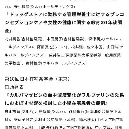
ハ)、野村和彦(ツルハホールディングス)
『ドラッグストアに勤務する管理栄養士に対するプレコ
ンセプションケアや女性の健康に関する教育の1年後調
査』
北井実香(杏林堂薬局)、本田朋子(杏林堂薬局)、深津英人(ツルハホ
ールディングス)、阿部真也(ツルハ)、松井洸、佐々木愛、山口浩(ツ
ルハホールディングス)、成井浩二(東京薬科大学薬学部一般用医薬
品学教室)、野村和彦(ツルハホールディングス)
第18回日本在宅薬学会（東京）
口頭発表
『カルバマゼピンの血中濃度変化がワルファリンの効果
におよぼす影響を検討した小児在宅患者の症例』
白山祐輝(ツルハ)、髙棹優(ツルハ)、篠崎敏行(日本海総合病院小児
科)、安孫子雅之(北村山公立病院小児科)、鈴木康太(山形大学医学部
附属病院小児科)、土岐浩介(筑波大学医学医療系)、中村文哉、阿部