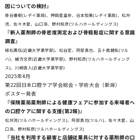
因についての検討』
掛谷優樹(レデイ薬局)、押岡星里奈、谷本知美(レデイ薬局)、松井
洸、佐々木愛、山口浩、野村和彦(ツルハホールディングス)
『新人薬剤師の骨密度測定および骨粗鬆症に関する意識
調査』
植松勇伍(近畿大学薬学部)、松谷定、阿部真也、五十嵐健祐(ツル
ハ)、緒方文彦(近畿大学薬学部)、野村和彦(ツルハホールディング
ス)、川崎直人(近畿大学薬学部)
2025年4月
第22回日本口腔ケア学会総会・学術大会（新潟）
ポスター発表
『保険薬局薬剤師による健康フェアに参加する来場者へ
の口腔ケアに関する支援(第2報)』
松井洸(ツルハホールディングス)、阿部真也(ツルハ)、佐々木愛、山
口浩、野村和彦(ツルハホールディングス)
『当社を利用する顧客と店舗従業員に対する薬剤師の口