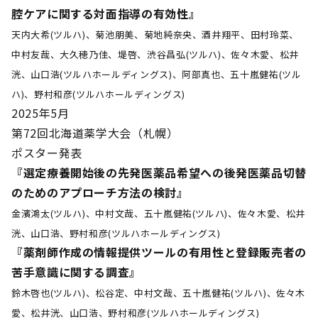
腔ケアに関する対面指導の有効性』
天内大希(ツルハ)、菊池朋美、菊地純奈央、酒井翔平、田村玲菜、
中村友哉、大久穂乃佳、堤啓、渋谷昌弘(ツルハ)、佐々木愛、松井
洸、山口浩(ツルハホールディングス)、阿部真也、五十嵐健祐(ツル
ハ)、野村和彦(ツルハホールディングス)
2025年5月
第72回北海道薬学大会（札幌）
ポスター発表
『選定療養開始後の先発医薬品希望への後発医薬品切替
のためのアプローチ方法の検討』
金濱鴻太(ツルハ)、中村文哉、五十嵐健祐(ツルハ)、佐々木愛、松井
洸、山口浩、野村和彦(ツルハホールディングス)
『薬剤師作成の情報提供ツールの有用性と登録販売者の
苦手意識に関する調査』
鈴木啓也(ツルハ)、松谷定、中村文哉、五十嵐健祐(ツルハ)、佐々木
愛、松井洸、山口浩、野村和彦(ツルハホールディングス)