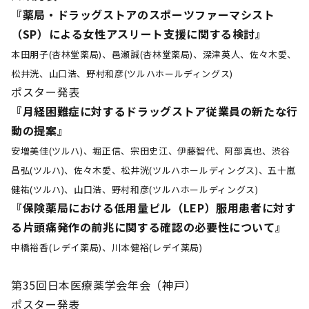
『薬局・ドラッグストアのスポーツファーマシスト
（SP）による女性アスリート支援に関する検討』
本田朋子(杏林堂薬局)、邑瀬誠(杏林堂薬局)、深津英人、佐々木愛、
松井洸、山口浩、野村和彦(ツルハホールディングス)
ポスター発表
『月経困難症に対するドラッグストア従業員の新たな行
動の提案』
安増美佳(ツルハ)、堀正信、宗田史江、伊藤智代、阿部真也、渋谷
昌弘(ツルハ)、佐々木愛、松井洸(ツルハホールディングス)、五十嵐
健祐(ツルハ)、山口浩、野村和彦(ツルハホールディングス)
『保険薬局における低用量ピル（LEP）服用患者に対す
る片頭痛発作の前兆に関する確認の必要性について』
中橋裕香(レデイ薬局)、川本健裕(レデイ薬局)
第35回日本医療薬学会年会（神戸）
ポスター発表