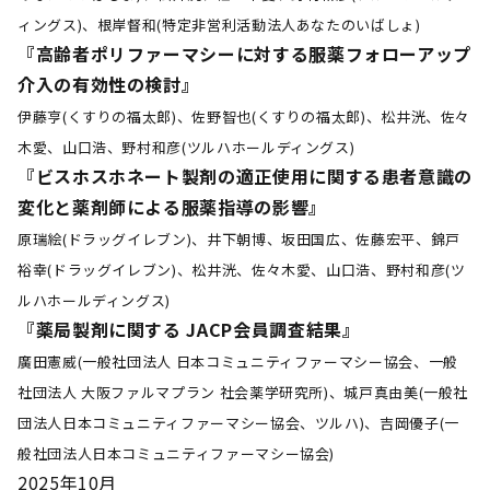
ィングス)、根岸督和(特定非営利活動法人あなたのいばしょ)
『高齢者ポリファーマシーに対する服薬フォローアップ
介入の有効性の検討』
伊藤亨(くすりの福太郎)、佐野智也(くすりの福太郎)、松井洸、佐々
木愛、山口浩、野村和彦(ツルハホールディングス)
『ビスホスホネート製剤の適正使用に関する患者意識の
変化と薬剤師による服薬指導の影響』
原瑞絵(ドラッグイレブン)、井下朝博、坂田国広、佐藤宏平、錦戸
裕幸(ドラッグイレブン)、松井洸、佐々木愛、山口浩、野村和彦(ツ
ルハホールディングス)
『薬局製剤に関する JACP会員調査結果』
廣田憲威(一般社団法人 日本コミュニティファーマシー協会、一般
社団法人 大阪ファルマプラン 社会薬学研究所)、城戸真由美(一般社
団法人日本コミュニティファーマシー協会、ツルハ)、吉岡優子(一
般社団法人日本コミュニティファーマシー協会)
2025年10月