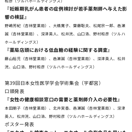
和彦（ツルハホールディングス）
『妊娠期乳がん患者の症例検討が若手薬剤師へ与えた影
響の検証』
野嶋芳紀（杏林堂薬局）、大橋寛子、齋藤聡夫、松尾宗一郎、邑瀬
誠（杏林堂薬局）、深津英人、松井洸、山口浩、野村和彦（ツルハ
ホールディングス）
『薬局店頭における低血糖の経験に関する調査』
藤山裕児（杏林堂薬局）、邑瀬誠（杏林堂薬局）、深津英人、松井
洸、山口浩、野村和彦（ツルハホールディングス）
第39回日本女性医学学会学術集会（宇都宮）
口頭発表
『女性の健康相談窓口の需要と薬剤師介入の必要性』
本田朋子（杏林堂薬局）、北井実香、邑瀬誠（杏林堂薬局）、深津
英人、松井洸、山口浩、野村和彦（ツルハホールディングス）
ポスター発表