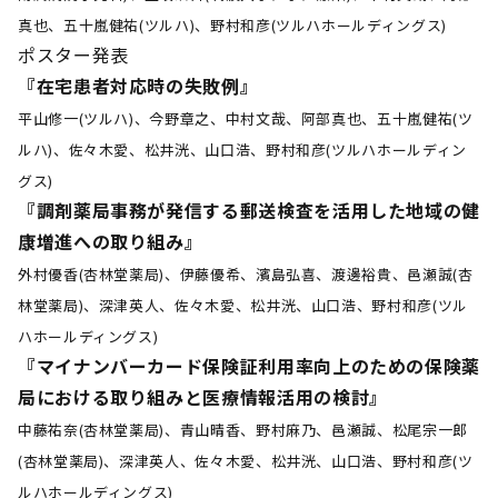
真也、五十嵐健祐(ツルハ)、野村和彦(ツルハホールディングス)
ポスター発表
『在宅患者対応時の失敗例』
平山修一(ツルハ)、今野章之、中村文哉、阿部真也、五十嵐健祐(ツ
ルハ)、佐々木愛、松井洸、山口浩、野村和彦(ツルハホールディン
グス)
『調剤薬局事務が発信する郵送検査を活用した地域の健
康増進への取り組み』
外村優香(杏林堂薬局)、伊藤優希、濱島弘喜、渡邊裕貴、邑瀬誠(杏
林堂薬局)、深津英人、佐々木愛、松井洸、山口浩、野村和彦(ツル
ハホールディングス)
『マイナンバーカード保険証利用率向上のための保険薬
局における取り組みと医療情報活用の検討』
中藤祐奈(杏林堂薬局)、青山晴香、野村麻乃、邑瀬誠、松尾宗一郎
(杏林堂薬局)、深津英人、佐々木愛、松井洸、山口浩、野村和彦(ツ
ルハホールディングス)