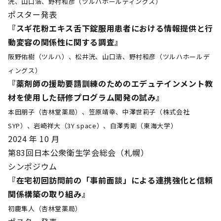
洸、山口浩、野村和彦（ツルハホールディングス）
ポスター発表
『スギ花粉エキス舌下錠服用患者における情報提供と行
動変容の関係性に関する調査』
阪野佑樹（ツルハ）、松井洸、山口浩、野村和彦（ツルハホールデ
ィングス）
『薬剤師の援助要請訓練のためのエデュテインメント教
材を使用した研修プログラム開発の試み』
本田朋子（杏林堂薬局）、笠原靖幸、中澤世莉子（株式会社
SYP）、岩崎祥大（3Y space）、白澤秀剛（東海大学）
2024 年 10 月
第83回日本公衆衛生学会総会（札幌）
シンポジウム
『在宅初回訪問前の「事前面談」による連携強化と信頼
関係構築の取り組み』
初鹿隼人（杏林堂薬局）