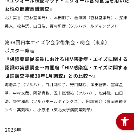
『エクオール検査キット・エクオール含有食品を用いた
女性の健康意識調査』
北井実香（杏林堂薬局）、本田朋子、邑瀬誠（杏林堂薬局）、深津
英人、松井洸、山口浩、野村和彦（ツルハホールディングス）
第38回日本エイズ学会学術集会・総会（東京）
ポスター発表
『保険薬局従業員におけるHIV感染症・エイズに関する
認識の実態調査～内閣府「HIV感染症・エイズに関する
世論調査平成30年1月調査」との比較～』
海老昌子（ツルハ）、白井莉和子、野口梨紗、澤田智世、冨澤星
華、中村文哉、阿部真也、五十嵐健祐（ツルハ）、松井洸、山口
浩、野村和彦（ツルハホールディングス）、阿部憲介（盛岡医療セ
ンター薬剤科）、小原拓（東北大学病院薬剤部）
2023年