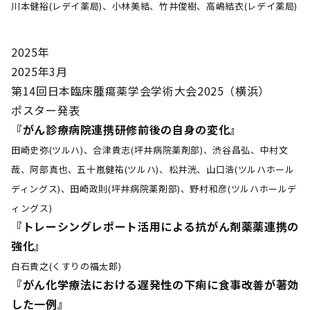
川本健裕(レデイ薬局)、小林美結、竹井俊樹、高嶋結衣(レデイ薬局)
2025年
2025年3月
第14回日本臨床腫瘍薬学会学術大会2025（横浜）
ポスター発表
『がん診療病院連携研修前後の自身の変化』
田崎史弥(ツルハ)、合津貴志(坪井病院薬剤部)、渋谷昌弘、中村文
哉、阿部真也、五十嵐健祐(ツルハ)、松井洸、山口浩(ツルハホール
ディングス)、田崎政則(坪井病院薬剤部)、野村和彦(ツルハホールデ
ィングス)
『トレーシングレポート活用による抗がん剤薬薬連携の
強化』
白石貴之(くすりの福太郎)
『がん化学療法における遅発性の下痢に食事改善が著効
した一例』