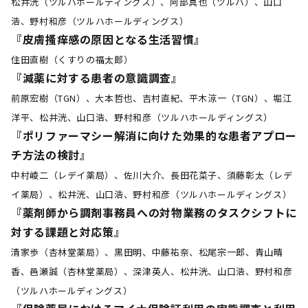
松井洸（ツルハホールディングス）、阿部真也（ツルハ）、山口
浩、野村和彦（ツルハホールディングス）
『皮膚搔痒感の原因となる生活習慣』
住田直樹（くすりの福太郎）
『減薬に対する患者の意識調査』
前原宏樹（TGN）、大本哲也、吉村直紀、平木涼一（TGN）、堀江
洋平、松井洸、山口浩、野村和彦（ツルハホールディングス）
『ポリファーマシー解消に向けた効果的な患者アプロー
チ方法の検討』
中村崚二（レデイ薬局）、佐川大介、長田花菜子、須藤彰太（レデ
イ薬局）、松井洸、山口浩、野村和彦（ツルハホールディングス）
『薬剤師から調剤事務員への対物業務のタスクシフトに
対する課題と対応策』
清家歩（杏林堂薬局）、黒田明、中藤祐奈、松尾宗一郎、青山晴
香、邑瀬誠（杏林堂薬局）、深津英人、松井洸、山口浩、野村和彦
（ツルハホールディングス）