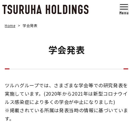
メ
イ
Menu
ン
コ
Home
学会発表
ン
テ
ン
学会発表
ツ
ま
で
ス
キ
ッ
プ
ツルハグループでは、さまざまな学会等での研究発表を
す
実施しています。
(2020年から2021年は新型コロナウイ
る
ルス感染症により多くの学会が中止になりました)
※掲載されている所属は発表当時の情報に基づいていま
す。